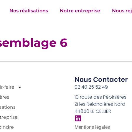
Nos réalisations
Notre entreprise
Nous re
semblage 6
Nous Contacter
02 40 25 52 49
r-faire
10 route des Pépinières
ères
ZI les Relandières Nord
sations
44850 LE CELLIER
treprise
oindre
Mentions légales